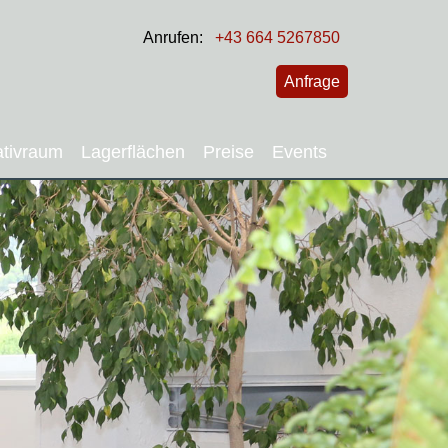
Anrufen:
+43 664 5267850
Anfrage
ativraum
Lagerflächen
Preise
Events