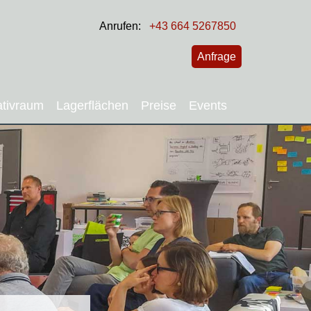
Anrufen:
+43 664 5267850
Anfrage
ativraum
Lagerflächen
Preise
Events