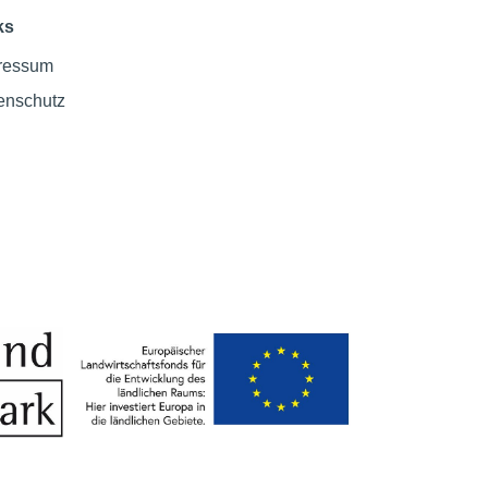
ks
ressum
enschutz